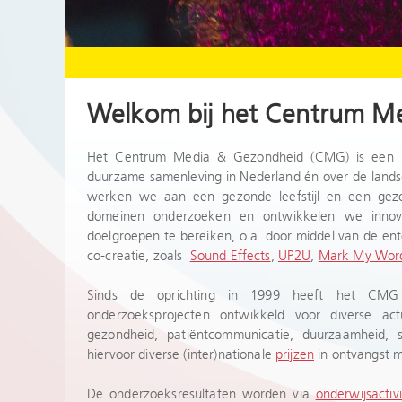
Welkom bij het Centrum M
Het Centrum Media & Gezondheid (CMG) is een ke
duurzame samenleving in Nederland én over de lands
werken we aan een gezonde leefstijl en een gezon
domeinen onderzoeken en ontwikkelen we inno
doelgroepen te bereiken, o.a. door middel van de ente
co-creatie, zoals
Sound Effects
,
UP2U
,
Mark My Wor
Sinds de oprichting in 1999 heeft het CMG e
onderzoeksprojecten ontwikkeld voor diverse ac
gezondheid, patiëntcommunicatie, duurzaamheid, 
hiervoor diverse (inter)nationale
prijzen
in ontvangst 
De onderzoeksresultaten worden via
onderwijsactivi