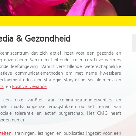
edia & Gezondheid
nniscentrum dat zich actief inzet voor een gezonde en
grenzen heen. Samen met inhoudelijke en creatieve partners
de leefomgeving. Vanuit verschillende wetenschappelijke
vatieve communicatiemethoden om met name kwetsbare
rtainment-education strategie, storytelling, sociale media en
ds
en
Positive Deviance
.
en rijke variëteit aan communicatie-interventies en
tuele maatschappelijke vraagstukken op het terrein van
sociale tolerantie en actief burgerschap. Het CMG heeft
mogen nemen.
teiten
, trainingen, lezingen en publicaties ingezet voor een