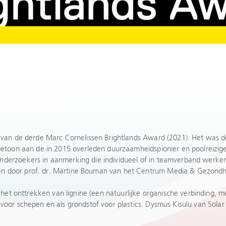
r van de derde Marc Cornelissen Brightlands Award (2021). Het was 
rbetoon aan de in 2015 overleden duurzaamheidspionier en poolreizig
onderzoekers in aanmerking die individueel of in teamverband werk
n door prof. dr. Martine Bouman van het Centrum Media & Gezondhe
r het onttrekken van lignine (een natuurlijke organische verbinding, m
 voor schepen en als grondstof voor plastics. Dysmus Kisulu van Sol