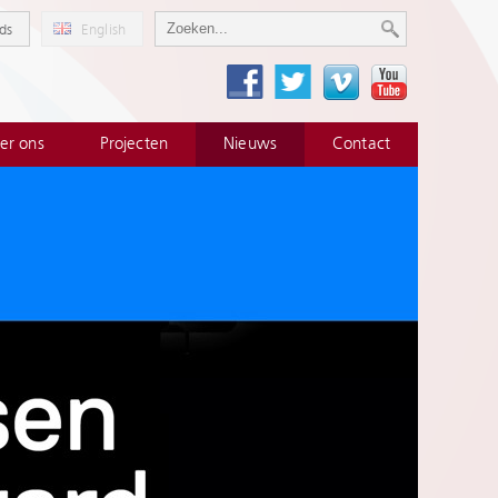
ds
English
er ons
Projecten
Nieuws
Contact