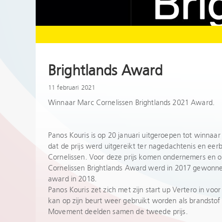
Brightlands Award
11 februari 2021
Winnaar Marc Cornelissen Brightlands 2021 Award.
Panos Kouris is op 20 januari uitgeroepen tot winnaa
dat de prijs werd uitgereikt ter nagedachtenis en ee
Cornelissen. Voor deze prijs komen ondernemers en 
Cornelissen Brightlands Award werd in 2017 gewonne
award in 2018.
Panos Kouris zet zich met zijn start up Vertero in voo
kan op zijn beurt weer gebruikt worden als brandstof
Movement deelden samen de tweede prijs.