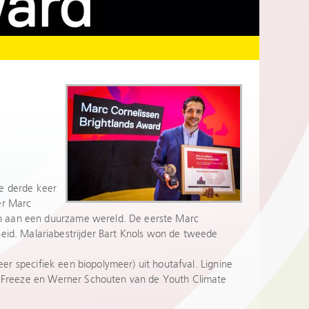
de derde keer
er Marc
en aan een duurzame wereld. De eerste Marc
id. Malariabestrijder Bart Knols won de tweede
eer specifiek een biopolymeer) uit houtafval. Lignine
ar Freeze en Werner Schouten van de Youth Climate