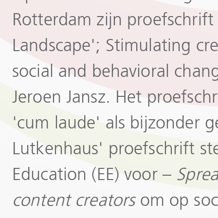
Rotterdam zijn proefschrif
Landscape'; Stimulating cr
social and behavioral cha
Jeroen Jansz. Het proefsch
'cum laude' als bijzonder 
Lutkenhaus' proefschrift s
Education (EE) voor –
Spre
content creators
om op soci